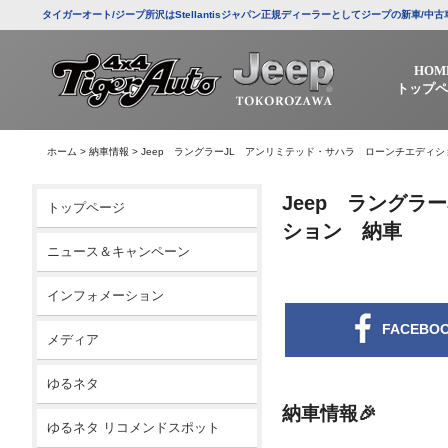
タイガーオート/ジープ所沢はStellantisジャパン正規ディーラーとしてジープの新車
HOM
トップペ
ホーム
>
納車情報
>
Jeep ラングラーJL アンリミテッド・サハラ ローンチエディ
Jeep ラングラ
トップページ
ション 納車
ニュース＆キャンペーン
インフォメーション
FACEBO
メディア
ゆるネタ
納車情報🎉
ゆるネタ リコメンドスポット