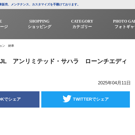
/中古車販売、メンテナンス、カスタマイズを手懸けております。
E
SHOPPING
CATEGORY
PHOTO GA
ージ
ショッピング
カテゴリー
フォトギャ
ション 納車
ーJL アンリミテッド・サハラ ローンチエディ
2025年04月11日
OKでシェア
TWITTERでシェア