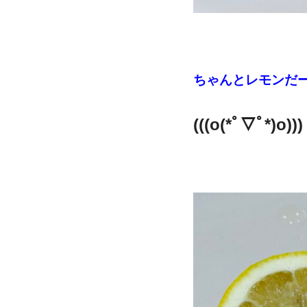
ちゃんとレモンだ
(((o(*ﾟ▽ﾟ*)o