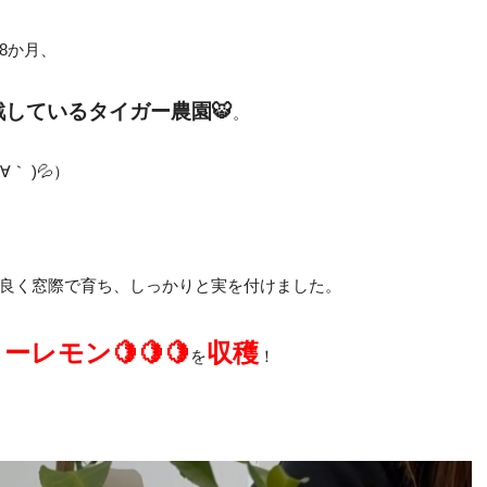
8か月、
戦しているタイガー農園🐯
。
∀｀ )💦）
良く窓際で育ち、しっかりと実を付けました。
リーレモ
ン🍋🍋🍋
収穫
を
！