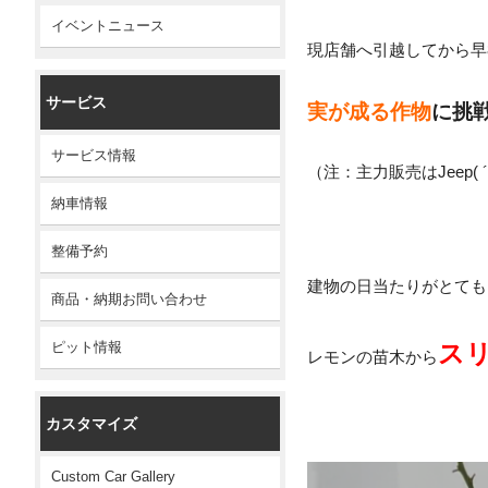
イベントニュース
現店舗へ引越してから早
サービス
実が成る作物
に挑
サービス情報
（注：主力販売はJeep( ´
納車情報
整備予約
建物の日当たりがとても
商品・納期お問い合わせ
ス
ピット情報
レモンの苗木から
カスタマイズ
Custom Car Gallery