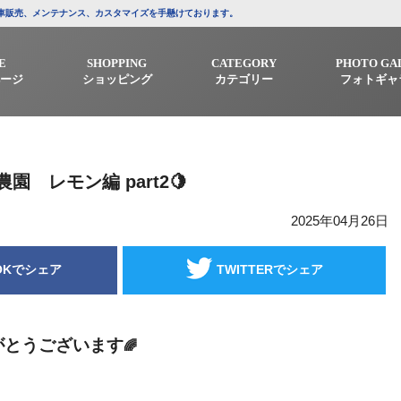
/中古車販売、メンテナンス、カスタマイズを手懸けております。
E
SHOPPING
CATEGORY
PHOTO GA
ージ
ショッピング
カテゴリー
フォトギャ
園 レモン編 part2🍋
2025年04月26日
OKでシェア
TWITTERでシェア
がとうございます
🌈