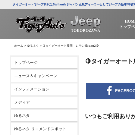
タイガーオート/ジープ所沢はStellantisジャパン正規ディーラーとしてジープの新車
HOM
トップペ
ホーム
>
ゆるネタ
>
🍋タイガーオート農園 レモン編 part2🍋
🍋タイガーオート農
トップページ
ニュース＆キャンペーン
インフォメーション
FACEBO
メディア
いつもご利用あり
ゆるネタ
ゆるネタ リコメンドスポット