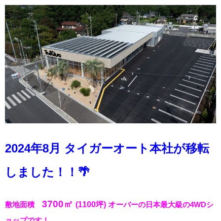
2024年8月 タイガーオート本社が移転
しました！！🌴
3700㎡
敷地面積
(1100坪)
オ
ーバーの日本最大級の4WDシ
ョップです！