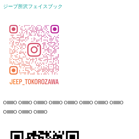
ジープ所沢フェイスブック
OlllllllO OlllllllO OlllllllO OlllllllO OlllllllO OlllllllO OlllllllO OlllllllO
OlllllllO OlllllllO OlllllllO