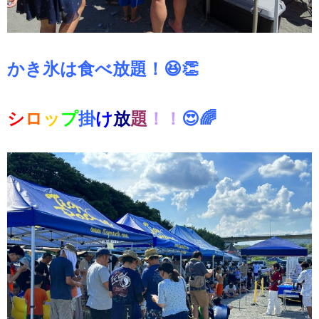
かき氷は食べ放題！😆👏
シ
ロ
ッ
プ
掛
け
放
題
！！
😍🌈