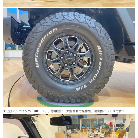
ナビはアルパインの「BIG X」、専用設計、大型画面で操作性、視認性バッチリです！