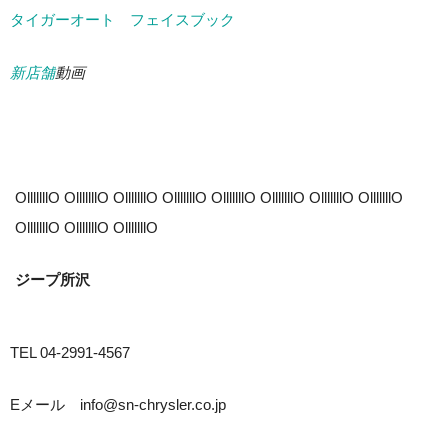
タイガーオート フェイスブック
新店舗
動画
OlllllllO OlllllllO OlllllllO OlllllllO OlllllllO OlllllllO OlllllllO OlllllllO
OlllllllO OlllllllO OlllllllO
ジープ所沢
TEL 04-2991-4567
Eメール info@sn-chrysler.co.jp