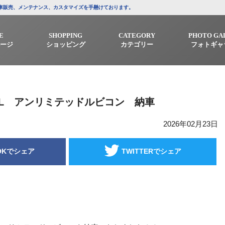
/中古車販売、メンテナンス、カスタマイズを手懸けております。
E
SHOPPING
CATEGORY
PHOTO GA
ージ
ショッピング
カテゴリー
フォトギャ
ーJL アンリミテッドルビコン 納車
2026年02月23日
OKでシェア
TWITTERでシェア