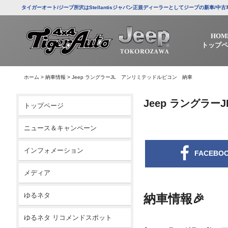
タイガーオート/ジープ所沢はStellantisジャパン正規ディーラーとしてジープの新車
HOM
トップペ
ホーム
>
納車情報
>
Jeep ラングラーJL アンリミテッドルビコン 納車
Jeep ラングラ
トップページ
ニュース＆キャンペーン
インフォメーション
FACEBO
メディア
ゆるネタ
納車情報🎉
ゆるネタ リコメンドスポット