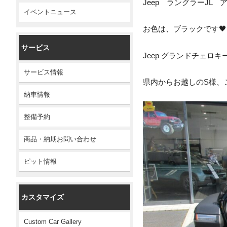
Jeep ラングラーJL
イベントニュース
お色は、ブラックです🖤
サービス
Jeep グランドチェロ
サービス情報
県内からお越しのS様、
納車情報
整備予約
商品・納期お問い合わせ
ピット情報
カスタマイズ
Custom Car Gallery