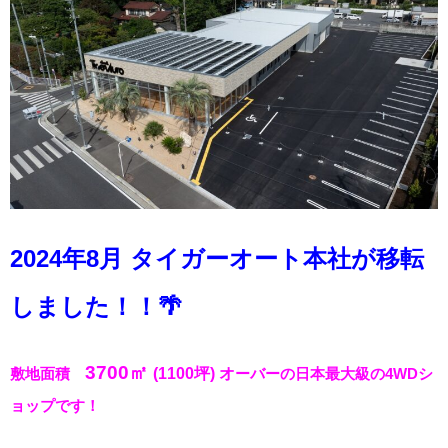
2024年8月 タイガーオート本社が移転
しました！！🌴
3700㎡
敷地面積
(1100坪)
オ
ーバーの日本最大級の4WDシ
ョップです！