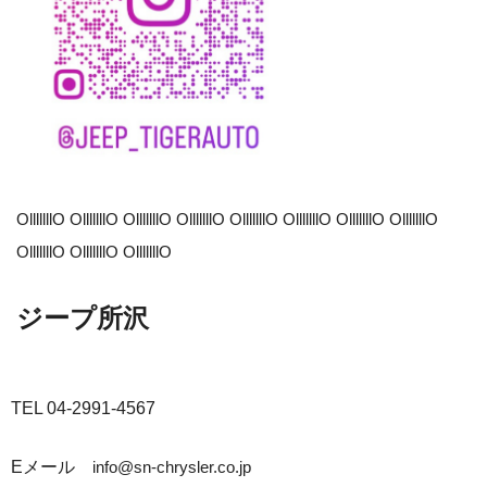
OlllllllO OlllllllO OlllllllO OlllllllO OlllllllO OlllllllO OlllllllO OlllllllO
OlllllllO OlllllllO OlllllllO
ジープ所沢
TEL 04-2991-4567
Eメール
info@sn-chrysler.co.jp