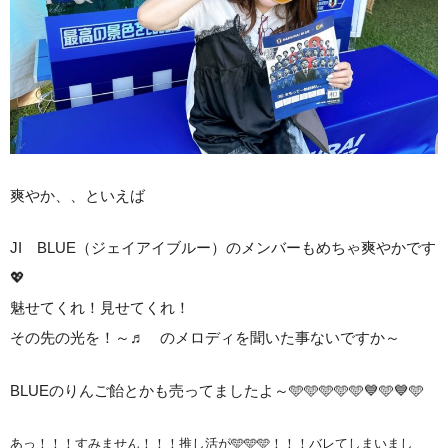
爽やか、、といえば
JI BLUE（ジェイアイブルー）のメンバーもめちゃ爽やかです
💖
魅せてくれ！見せてくれ！
その先の光を！～♬ のメロディを聞いた事ないですか～
BLUEのりんご飴とかも売ってましたよ～
🩵🩵🩵🩵🩵💙🩵💙🩵
あっ！！！すみません！！！推し活が🩵🩵🩵！！！バレてしまいまし