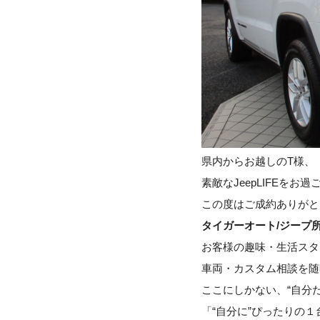
県内からお越しのT様、
素敵なJeepLIFEをお
この度はご成約ありがと
タイガーオート/ジープ
お客様の趣味・生活スタ
車両・カスタム相談を随
ここにしかない、“自分
「“自分に”ぴったりの１