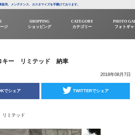
/中古車販売、メンテナンス、カスタマイズを手懸けております。
E
SHOPPING
CATEGORY
PHOTO GA
ージ
ショッピング
カテゴリー
フォトギャ
ロキー リミテッド 納車
2018年08月7日
OKでシェア
TWITTERでシェア
 リミテッド