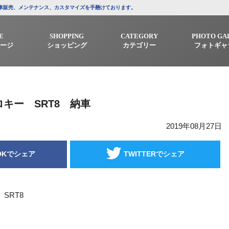
/中古車販売、メンテナンス、カスタマイズを手懸けております。
E
SHOPPING
CATEGORY
PHOTO GA
ージ
ショッピング
カテゴリー
フォトギャ
キー SRT8 納車
2019年08月27日
OKでシェア
TWITTERでシェア
SRT8