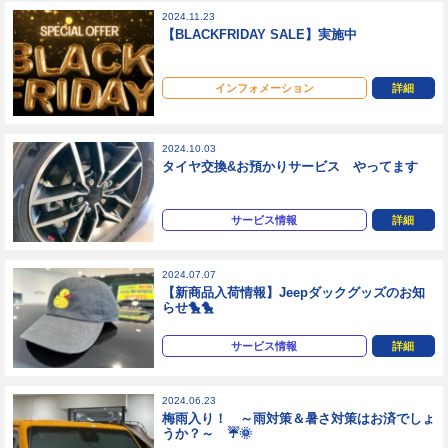
2024.11.23
【BLACKFRIDAY SALE】実施中
インフォメーション
詳細
2024.10.03
タイヤ交換&お預かりサービス やってます
サービス情報
詳細
2024.07.07
【新商品入荷情報】Jeepダックグッズのお知
らせ🐤🐤
サービス情報
詳細
2024.06.23
梅雨入り！ ～雨対策＆暑さ対策はお済でしょ
うか？～ ☔🌞