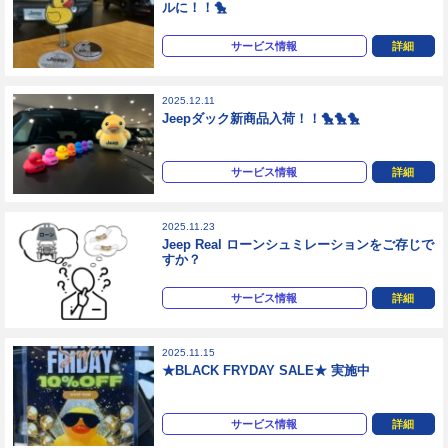
ルに！！🐤
サービス情報
詳細
2025.12.11
Jeepダック新商品入荷！！🐤🐤🐤
サービス情報
詳細
2025.11.23
Jeep Real ローンシュミレーションをご存じで
すか？
サービス情報
詳細
2025.11.15
★BLACK FRYDAY SALE★ 実施中
サービス情報
詳細