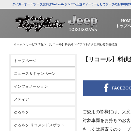
タイガーオート/ジープ所沢はStellantisジャパン正規ディーラーとしてジープの新車
HOM
トップペ
ホーム
>
サービス情報
>
【リコール】料供給パイプコネクタに関わる改善措置
【リコール】料供
トップページ
ニュース＆キャンペーン
インフォメーション
FACEBO
メディア
ご愛用の皆様には、大変
ゆるネタ
対象車両をお持ちのお客
ゆるネタ リコメンドスポット
もしくは最寄りのジープ