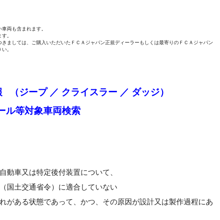
い車両も含まれます。
ます。
つきましては、ご購入いただいたＦＣＡジャパン正規ディーラーもしくは最寄りのＦＣＡジャパン
さい。
 （ジープ ／ クライスラー ／ ダッジ）
コール等対象車両検索
自動車又は特定後付装置について、
（国土交通省令）に適合していない
れがある状態であって、かつ、その原因が設計又は製作過程にあ