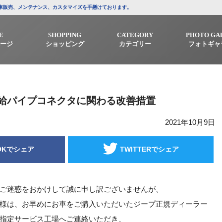
/中古車販売、メンテナンス、カスタマイズを手懸けております。
E
SHOPPING
CATEGORY
PHOTO GA
ージ
ショッピング
カテゴリー
フォトギャ
給パイプコネクタに関わる改善措置
2021年10月9日
OKでシェア
TWITTERでシェア
ご迷惑をおかけして誠に申し訳ございませんが、
様は、お早めにお車をご購入いただいたジープ正規ディーラー
指定サービス工場へご連絡いただき、