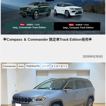
🌟Compass ＆ Commander 限定車Track Edition発売🌟
2026年02月6日
Commander
Jeep
TIGERAUTO
ジープ
タイガーオート