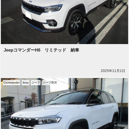
JeepコマンダーH6 リミテッド 納車
2025年11月1日
Commander
Jeep
ジープ
ジープ所沢