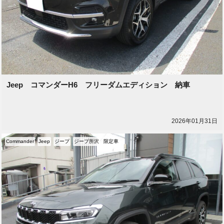
Jeep コマンダーH6 フリーダムエディション 納車
2026年01月31日
Commander
Jeep
ジープ
ジープ所沢
限定車