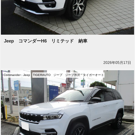
Jeep コマンダーH6 リミテッド 納車
2026年05月17日
Commander
Jeep
TIGERAUTO
ジープ
ジープ所沢
タイガーオート