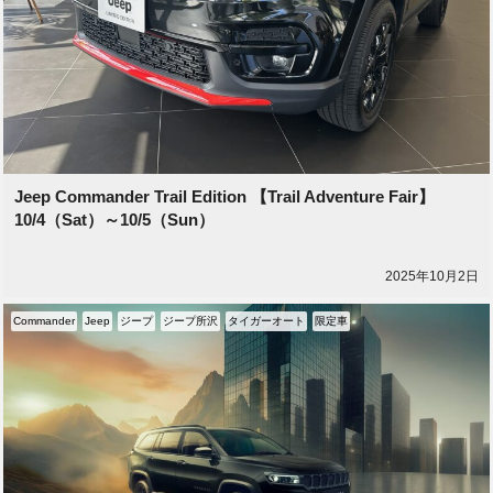
Jeep Commander Trail Edition 【Trail Adventure Fair】
10/4（Sat）～10/5（Sun）
2025年10月2日
Commander
Jeep
ジープ
ジープ所沢
タイガーオート
限定車