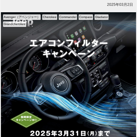
2025年03月2日
Avenger（アベンジャー）
Cherokee
Commander
Compass
Gladiator
Grandcherokee