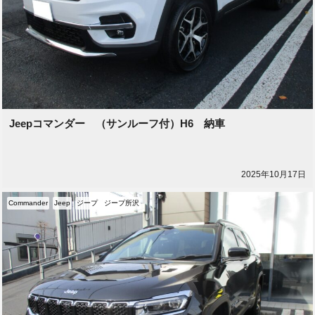
Jeepコマンダー （サンルーフ付）H6 納車
2025年10月17日
Commander
Jeep
ジープ
ジープ所沢