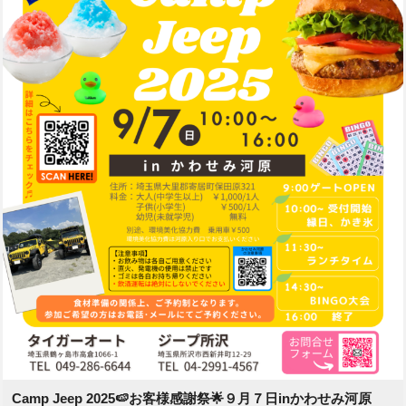
Camp Jeep 2025🍉お客様感謝祭🌟９月７日inかわせみ河原