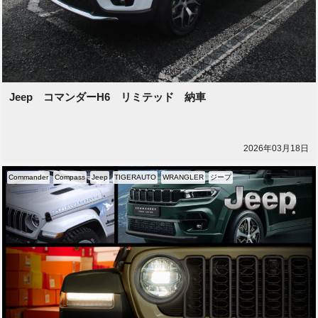
Jeep コマンダーH6 リミテッド 納車
2026年03月18日
Commander
Compass
Jeep
TIGERAUTO
WRANGLER
ジープ