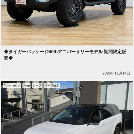
◆タイガーパッケージ40thアニバーサリーモデル 期間限定販
売◆
2025年11月14日
Commander
Jeep
ジープ
ジープ所沢