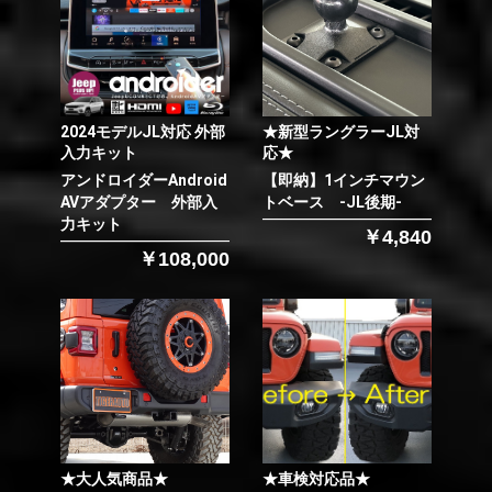
2024モデルJL対応 外部
★新型ラングラーJL対
入力キット
応★
アンドロイダーAndroid
【即納】1インチマウン
AVアダプター 外部入
トベース -JL後期-
力キット
￥4,840
￥108,000
★大人気商品★
★車検対応品★