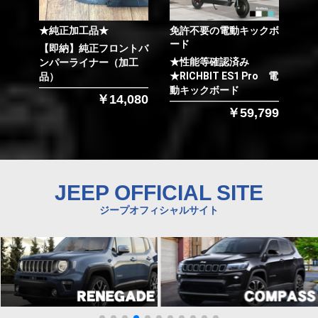
★純正加工品★
免許不要の電動キックボ
ード
【即納】純正フロントバ
★性能等確認済み
ンパーライナー（加工
★RICHBIT ES1 Pro 電
品）
動キックボード
￥14,080
￥59,799
JEEP OFFICIAL SITE
ジープオフィシャルサイト