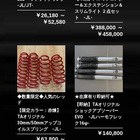
ー＆エクステンション＆
-JL/JT-
スリムライト ２点セッ
￥26,180 ～
ト -JL-
￥52,580
￥388,000 ～
￥458,000
◆数量限定◆人気のレッ
★在庫有り即納可★
ド
【即納】TAオリジナル
【限定カラー：赤煉】
ショックアブソーバー
TAオリジナル
EVO -JLハーモフレッ
30mm/50mmアップコ
ク16φ-
イルスプリング -JL-
￥140,800
￥63,800 ～