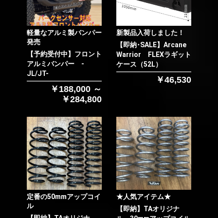
軽量なアルミ製バンパー
新製品入荷しました！
発売
【即納･SALE】Arcane
【予約受付中】フロント
Warrior FLEXラギット
アルミバンパー -
ケース（52L）
JL/JT-
￥46,530
￥188,000 ～
￥284,800
定番の50mmアップコイ
★人気アイテム★
ル
【即納】TAオリジナ
【即納】TAオリジナ