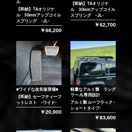
ル
【即納】TAオリジナ
【即納】TAオリジナ
ル 30mmアップコイル
ル 50mmアップコイル
スプリング -JL-
スプリング -JL-
￥62,700
￥68,200
■ワイドな改良版登場■
軽量なアルミ製 ラング
ラーJL専用設計
【即納】セーフティーフ
アルミ製 ルーフラック -
ットレスト -ワイド-
ショートタイプ-
￥20,900
￥83,600