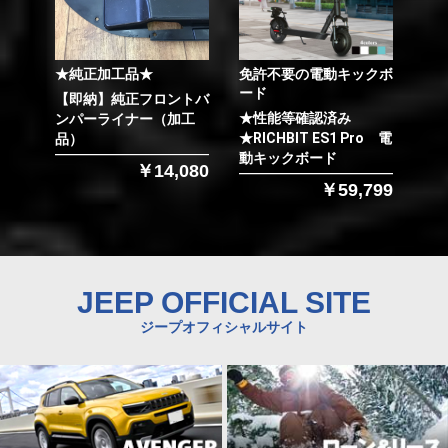
★純正加工品★
免許不要の電動キックボ
ード
【即納】純正フロントバ
★性能等確認済み
ンパーライナー（加工
★RICHBIT ES1 Pro 電
品）
動キックボード
￥14,080
￥59,799
JEEP OFFICIAL SITE
ジープオフィシャルサイト