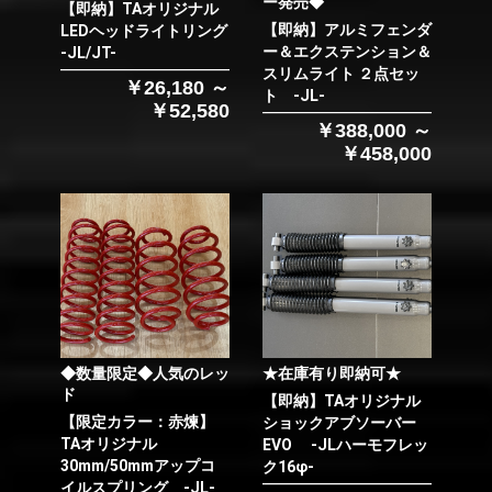
ー発売◆
【即納】TAオリジナル
【即納】アルミフェンダ
LEDヘッドライトリング
ー＆エクステンション＆
-JL/JT-
スリムライト ２点セッ
￥26,180 ～
ト -JL-
￥52,580
￥388,000 ～
￥458,000
◆数量限定◆人気のレッ
★在庫有り即納可★
ド
【即納】TAオリジナル
【限定カラー：赤煉】
ショックアブソーバー
TAオリジナル
EVO -JLハーモフレッ
30mm/50mmアップコ
ク16φ-
イルスプリング -JL-