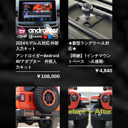
2024モデルJL対応 外部
★新型ラングラーJL対
入力キット
応★
アンドロイダーAndroid
【即納】1インチマウン
AVアダプター 外部入
トベース -JL後期-
力キット
￥4,840
￥108,000