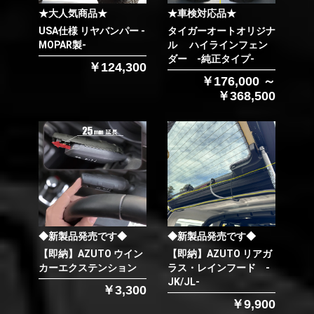
★大人気商品★
★車検対応品★
USA仕様 リヤバンパー -
タイガーオートオリジナ
MOPAR製-
ル ハイラインフェン
ダー -純正タイプ-
￥124,300
￥176,000 ～
￥368,500
◆新製品発売です◆
◆新製品発売です◆
【即納】AZUTO ウイン
【即納】AZUTO リアガ
カーエクステンション
ラス・レインフード -
JK/JL-
￥3,300
￥9,900