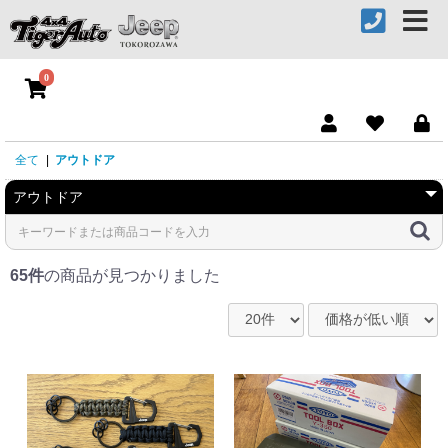
0
全て
|
アウトドア
65件
の商品が見つかりました