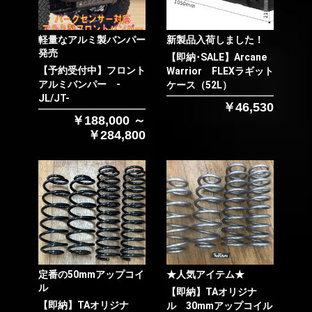
軽量なアルミ製バンパー
新製品入荷しました！
発売
【即納･SALE】Arcane
【予約受付中】フロント
Warrior FLEXラギット
アルミバンパー -
ケース（52L）
JL/JT-
￥46,530
￥188,000 ～
￥284,800
定番の50mmアップコイ
★人気アイテム★
ル
【即納】TAオリジナ
【即納】TAオリジナ
ル 30mmアップコイル