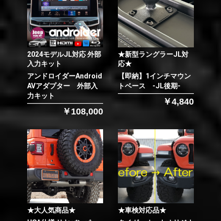
2024モデルJL対応 外部
★新型ラングラーJL対
入力キット
応★
アンドロイダーAndroid
【即納】1インチマウン
AVアダプター 外部入
トベース -JL後期-
力キット
￥4,840
￥108,000
★大人気商品★
★車検対応品★