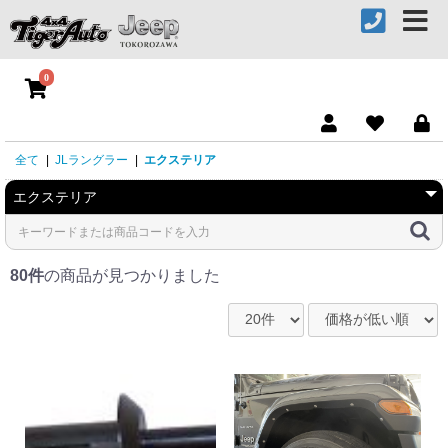
0
全て
|
JLラングラー
|
エクステリア
80件
の商品が見つかりました