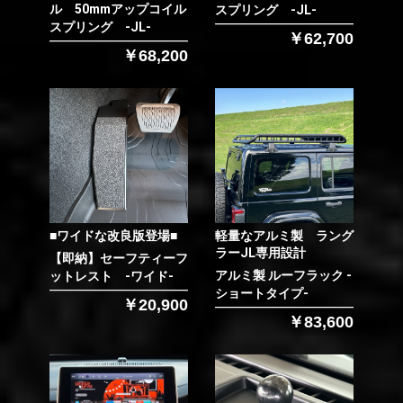
ル 50mmアップコイル
スプリング -JL-
スプリング -JL-
￥62,700
￥68,200
■ワイドな改良版登場■
軽量なアルミ製 ラング
ラーJL専用設計
【即納】セーフティーフ
アルミ製 ルーフラック -
ットレスト -ワイド-
ショートタイプ-
￥20,900
￥83,600