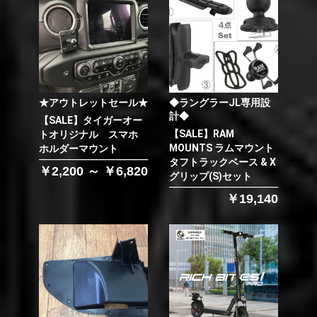
★アウトレットセール★
◆ラングラーJL専用設
計◆
【SALE】タイガーオー
【SALE】RAM
トオリジナル スマホ
MOUNTS ラムマウント
ホルダーマウント
タフトラックベース & X
￥2,200 ～ ￥6,820
グリップ(S)セット
￥19,140