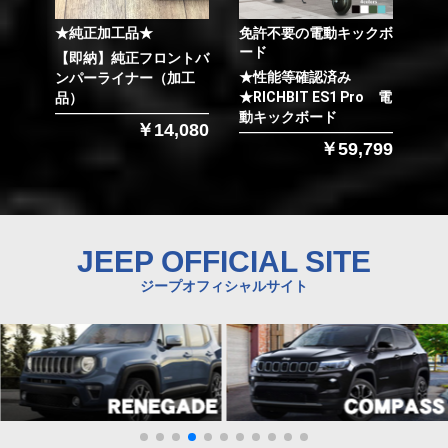
★純正加工品★
免許不要の電動キックボ
ード
【即納】純正フロントバ
★性能等確認済み
ンパーライナー（加工
★RICHBIT ES1 Pro 電
品）
動キックボード
￥14,080
￥59,799
JEEP OFFICIAL SITE
ジープオフィシャルサイト