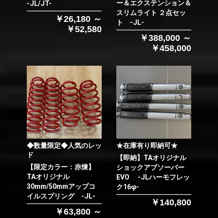
ー＆エクステンション＆
-JL/JT-
スリムライト ２点セッ
￥26,180 ～
ト -JL-
￥52,580
￥388,000 ～
￥458,000
◆数量限定◆人気のレッ
★在庫有り即納可★
ド
【即納】TAオリジナル
【限定カラー：赤煉】
ショックアブソーバー
TAオリジナル
EVO -JLハーモフレッ
30mm/50mmアップコ
ク16φ-
イルスプリング -JL-
￥140,800
￥63,800 ～