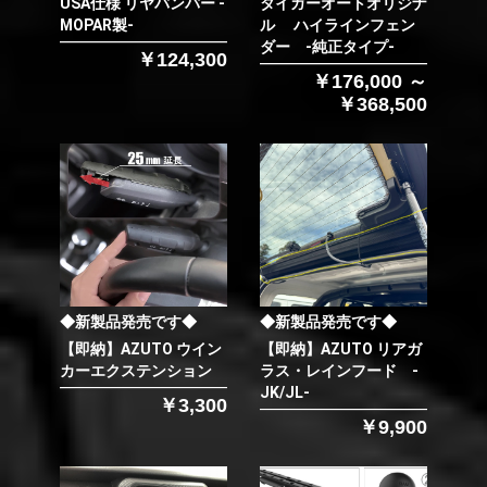
USA仕様 リヤバンパー -
タイガーオートオリジナ
MOPAR製-
ル ハイラインフェン
ダー -純正タイプ-
￥124,300
￥176,000 ～
￥368,500
◆新製品発売です◆
◆新製品発売です◆
【即納】AZUTO ウイン
【即納】AZUTO リアガ
カーエクステンション
ラス・レインフード -
JK/JL-
￥3,300
￥9,900