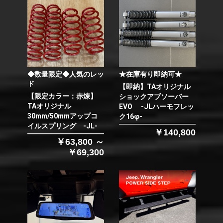
◆数量限定◆人気のレッ
★在庫有り即納可★
ド
【即納】TAオリジナル
【限定カラー：赤煉】
ショックアブソーバー
TAオリジナル
EVO -JLハーモフレッ
30mm/50mmアップコ
ク16φ-
イルスプリング -JL-
￥140,800
￥63,800 ～
￥69,300