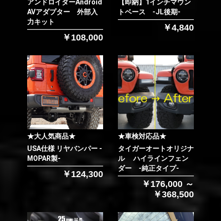
アンドロイダーAndroid
【即納】1インチマウン
AVアダプター 外部入
トベース -JL後期-
力キット
￥4,840
￥108,000
★大人気商品★
★車検対応品★
USA仕様 リヤバンパー -
タイガーオートオリジナ
MOPAR製-
ル ハイラインフェン
ダー -純正タイプ-
￥124,300
￥176,000 ～
￥368,500