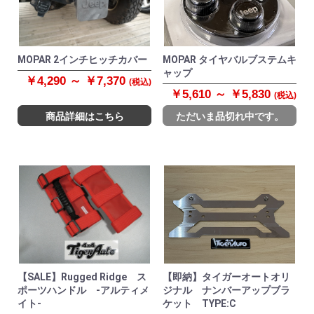
MOPAR 2インチヒッチカバー
MOPAR タイヤバルブステムキ
ャップ
￥4,290 ～ ￥7,370
(税込)
￥5,610 ～ ￥5,830
(税込)
商品詳細はこちら
ただいま品切れ中です。
【SALE】Rugged Ridge ス
【即納】タイガーオートオリ
ポーツハンドル -アルティメ
ジナル ナンバーアップブラ
イト-
ケット TYPE:C