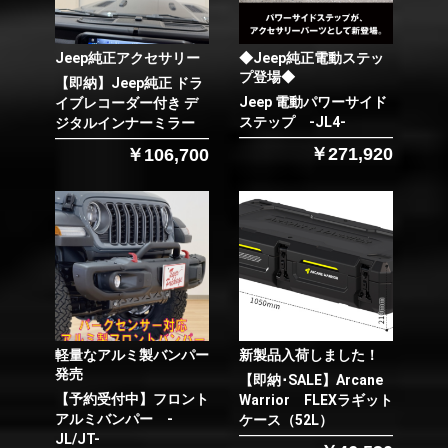
Jeep純正アクセサリー
◆Jeep純正電動ステッ
プ登場◆
【即納】Jeep純正 ドラ
Jeep 電動パワーサイド
イブレコーダー付き デ
ステップ -JL4-
ジタルインナーミラー
￥271,920
￥106,700
軽量なアルミ製バンパー
新製品入荷しました！
発売
【即納･SALE】Arcane
【予約受付中】フロント
Warrior FLEXラギット
アルミバンパー -
ケース（52L）
JL/JT-