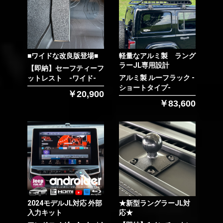
お買い物を続ける
カートへ進む
■ワイドな改良版登場■
軽量なアルミ製 ラング
ラーJL専用設計
【即納】セーフティーフ
アルミ製 ルーフラック -
ットレスト -ワイド-
ショートタイプ-
￥20,900
￥83,600
2024モデルJL対応 外部
★新型ラングラーJL対
入力キット
応★