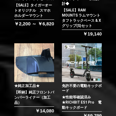
計◆
【SALE】タイガーオー
【SALE】RAM
トオリジナル スマホ
MOUNTS ラムマウント
ホルダーマウント
タフトラックベース & X
￥2,200 ～ ￥6,820
グリップ(S)セット
￥19,140
★純正加工品★
免許不要の電動キックボ
ード
【即納】純正フロントバ
★性能等確認済み
ンパーライナー（加工
★RICHBIT ES1 Pro 電
品）
動キックボード
￥14,080
￥59,799