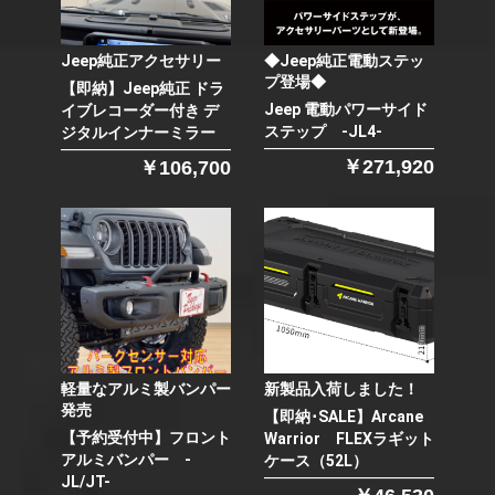
Jeep純正アクセサリー
◆Jeep純正電動ステッ
プ登場◆
【即納】Jeep純正 ドラ
Jeep 電動パワーサイド
イブレコーダー付き デ
ステップ -JL4-
ジタルインナーミラー
￥271,920
￥106,700
軽量なアルミ製バンパー
新製品入荷しました！
発売
【即納･SALE】Arcane
【予約受付中】フロント
Warrior FLEXラギット
アルミバンパー -
ケース（52L）
JL/JT-