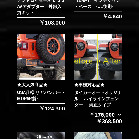
アンドロイダーAndroid
【即納】1インチマウン
AVアダプター 外部入
トベース -JL後期-
力キット
￥4,840
￥108,000
★大人気商品★
★車検対応品★
USA仕様 リヤバンパー -
タイガーオートオリジナ
MOPAR製-
ル ハイラインフェン
ダー -純正タイプ-
￥124,300
￥176,000 ～
￥368,500