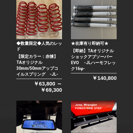
◆数量限定◆人気のレッ
★在庫有り即納可★
ド
【即納】TAオリジナル
【限定カラー：赤煉】
ショックアブソーバー
TAオリジナル
EVO -JLハーモフレッ
30mm/50mmアップコ
ク16φ-
イルスプリング -JL-
￥140,800
￥63,800 ～
￥69,300