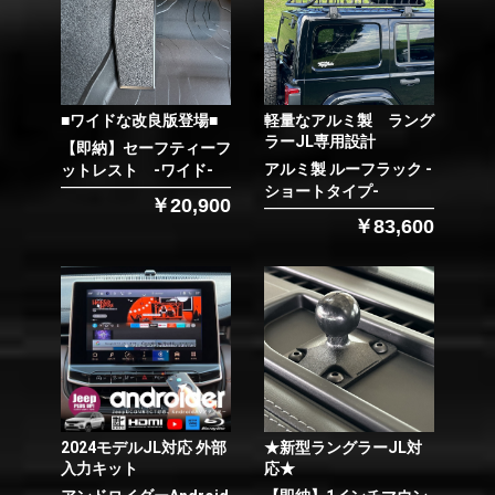
■ワイドな改良版登場■
軽量なアルミ製 ラング
ラーJL専用設計
【即納】セーフティーフ
アルミ製 ルーフラック -
ットレスト -ワイド-
ショートタイプ-
￥20,900
￥83,600
2024モデルJL対応 外部
★新型ラングラーJL対
入力キット
応★