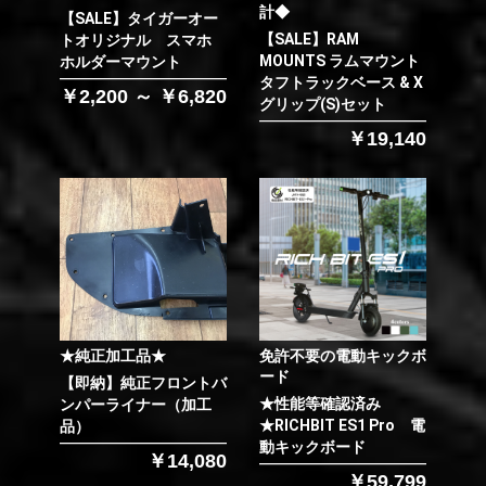
計◆
【SALE】タイガーオー
【SALE】RAM
トオリジナル スマホ
MOUNTS ラムマウント
ホルダーマウント
タフトラックベース & X
￥2,200 ～ ￥6,820
グリップ(S)セット
￥19,140
★純正加工品★
免許不要の電動キックボ
ード
【即納】純正フロントバ
★性能等確認済み
ンパーライナー（加工
★RICHBIT ES1 Pro 電
品）
動キックボード
￥14,080
￥59,799