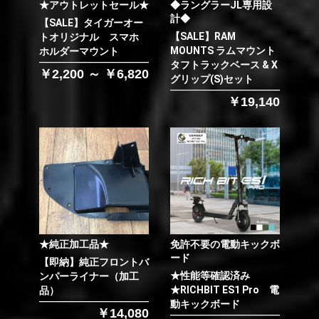
★アウトレットセール★
◆ラングラーJL専用設
計◆
【SALE】タイガーオー
【SALE】RAM
トオリジナル スマホ
MOUNTS ラムマウント
ホルダーマウント
タフトラックベース & X
￥2,200 ～ ￥6,820
グリップ(S)セット
￥19,140
★純正加工品★
免許不要の電動キックボ
ード
【即納】純正フロントバ
★性能等確認済み
ンパーライナー（加工
★RICHBIT ES1 Pro 電
品）
動キックボード
￥14,080