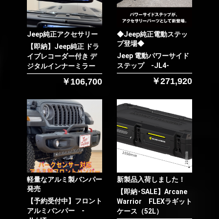
お買い物を続ける
カートへ進む
Jeep純正アクセサリー
◆Jeep純正電動ステッ
プ登場◆
【即納】Jeep純正 ドラ
Jeep 電動パワーサイド
イブレコーダー付き デ
ステップ -JL4-
ジタルインナーミラー
￥271,920
￥106,700
軽量なアルミ製バンパー
新製品入荷しました！
発売
【即納･SALE】Arcane
【予約受付中】フロント
Warrior FLEXラギット
アルミバンパー -
ケース（52L）