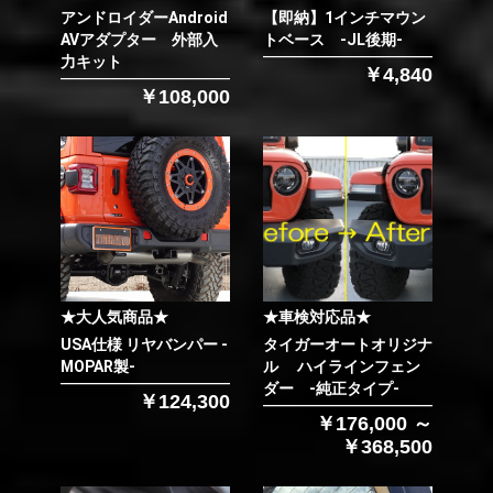
アンドロイダーAndroid
【即納】1インチマウン
AVアダプター 外部入
トベース -JL後期-
力キット
￥4,840
￥108,000
★大人気商品★
★車検対応品★
USA仕様 リヤバンパー -
タイガーオートオリジナ
MOPAR製-
ル ハイラインフェン
ダー -純正タイプ-
￥124,300
￥176,000 ～
￥368,500