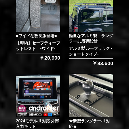
■ワイドな改良版登場■
軽量なアルミ製 ラング
ラーJL専用設計
【即納】セーフティーフ
アルミ製 ルーフラック -
ットレスト -ワイド-
ショートタイプ-
￥20,900
￥83,600
2024モデルJL対応 外部
★新型ラングラーJL対
入力キット
応★