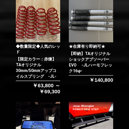
◆数量限定◆人気のレッ
★在庫有り即納可★
ド
【即納】TAオリジナル
【限定カラー：赤煉】
ショックアブソーバー
TAオリジナル
EVO -JLハーモフレッ
30mm/50mmアップコ
ク16φ-
イルスプリング -JL-
￥140,800
￥63,800 ～
￥69,300