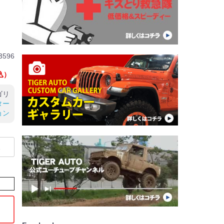
3596
込）
ゴリ
ター
ョン