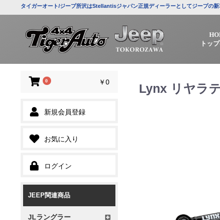
タイガーオート/ジープ所沢はStellantisジャパン正規ディーラーとしてジー
HO
トップ
0
￥0
Lynx リヤラ
新規会員登録
お気に入り
ログイン
JEEP関連商品
JLラングラー