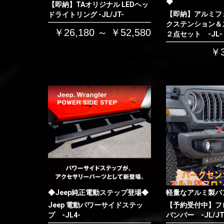
◆
【即納】TAオリジナル LEDヘッ
【即納】アルミフ
ドライトリング -JL/JT-
クステンション＆
￥26,180 ～ ￥52,580
２点セット -JL-
￥3
◆Jeep純正電動ステップ登場◆
軽量なアルミ製バ
Jeep 電動パワーサイドステッ
【予約受付中】フ
プ -JL4-
バンパー -JL/JT