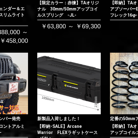
【限定カラー：赤煉】TAオリジ
【即納】TAオ
お買い物を続ける
カートへ進む
ェンダー＆エ
ナル 30mm/50mmアップコイ
アブソーバーE
スリムライト
ルスプリング -JL-
フレック16φ-
￥63,800 ～ ￥69,300
88,000 ～
￥458,000
ンパー発売
新製品入荷しました！
定番の50mm
ロントアルミ
【即納･SALE】Arcane
【即納】TAオ
-
Warrior FLEXラギットケース
アップコイルス