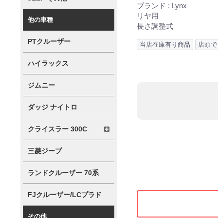
ブランド : Lynx
リヤ用
他の車種
長さ調整式
PTクルーザー
当店在庫有り商品
店頭で
ハイラックス
ジムニー
ダッジ ナイトロ
クライスラー 300C
三菱ジープ
ランドクルーザー 70系
FJクルーザー/LCプラド
その他