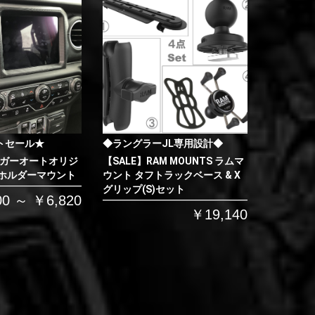
トセール★
◆ラングラーJL専用設計◆
イガーオートオリジ
【SALE】RAM MOUNTS ラムマ
 ホルダーマウント
ウント タフトラックベース & X
グリップ(S)セット
00 ～ ￥6,820
￥19,140