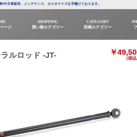
プの新車/中古車販売、メンテナンス、カスタマイズを手懸けております。
ME
SHOPPING
CATEGORY
P
ページ
買い物カテゴリー
投稿カテゴリー
￥49,50
テラルロッド -JT-
（税込