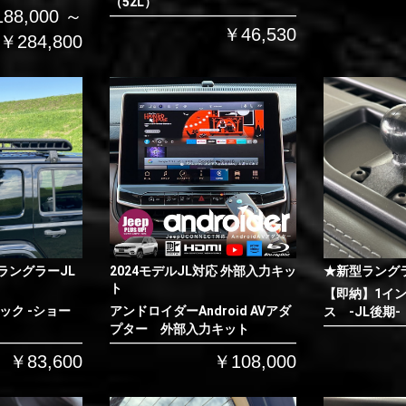
（52L）
88,000 ～
￥46,530
￥284,800
ラングラーJL
2024モデルJL対応 外部入力キッ
★新型ラング
ト
【即納】1イ
ック -ショー
アンドロイダーAndroid AVアダ
ス -JL後期-
プター 外部入力キット
￥83,600
￥108,000