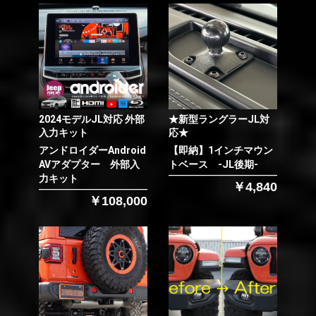
2024モデルJL対応 外部
★新型ラングラーJL対
入力キット
応★
アンドロイダーAndroid
【即納】1インチマウン
AVアダプター 外部入
トベース -JL後期-
力キット
￥4,840
￥108,000