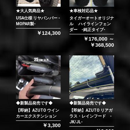
★大人気商品★
★車検対応品★
USA仕様 リヤバンパー -
タイガーオートオリジナ
MOPAR製-
ル ハイラインフェン
ダー -純正タイプ-
￥124,300
￥176,000 ～
￥368,500
◆新製品発売です◆
◆新製品発売です◆
【即納】AZUTO ウイン
【即納】AZUTO リアガ
カーエクステンション
ラス・レインフード -
JK/JL-
￥3,300