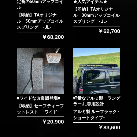
定番の50mmアップコイ
★人気アイテム★
ル
【即納】TAオリジナ
【即納】TAオリジナ
ル 30mmアップコイル
ル 50mmアップコイル
スプリング -JL-
スプリング -JL-
￥62,700
￥68,200
■ワイドな改良版登場■
軽量なアルミ製 ラング
ラーJL専用設計
【即納】セーフティーフ
アルミ製 ルーフラック -
ットレスト -ワイド-
ショートタイプ-
￥20,900
￥83,600