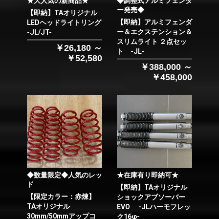
★大人気の新商品★
◆調整式アルミフェンダ
ー発売◆
【即納】TAオリジナル
【即納】アルミフェンダ
LEDヘッドライトリング
ー＆エクステンション＆
-JL/JT-
スリムライト ２点セッ
￥26,180 ～
ト -JL-
￥52,580
￥388,000 ～
￥458,000
◆数量限定◆人気のレッ
★在庫有り即納可★
ド
【即納】TAオリジナル
【限定カラー：赤煉】
ショックアブソーバー
TAオリジナル
EVO -JLハーモフレッ
30mm/50mmアップコ
ク16φ-