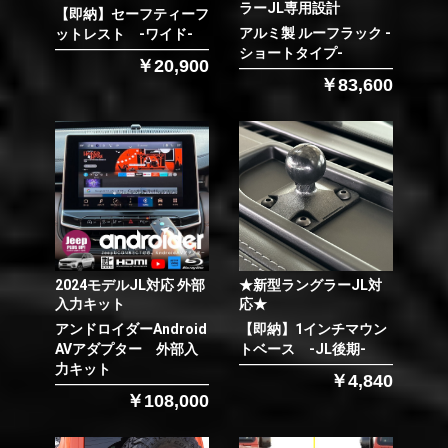
ラーJL専用設計
【即納】セーフティーフ
アルミ製 ルーフラック -
ットレスト -ワイド-
ショートタイプ-
￥20,900
￥83,600
2024モデルJL対応 外部
★新型ラングラーJL対
入力キット
応★
アンドロイダーAndroid
【即納】1インチマウン
AVアダプター 外部入
トベース -JL後期-
力キット
￥4,840
￥108,000