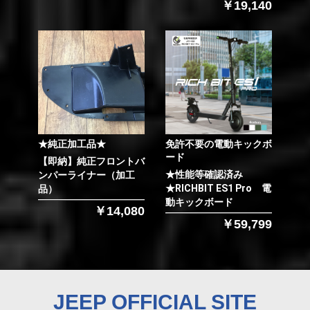
￥19,140
★純正加工品★
免許不要の電動キックボ
ード
【即納】純正フロントバ
★性能等確認済み
ンパーライナー（加工
★RICHBIT ES1 Pro 電
品）
動キックボード
￥14,080
￥59,799
JEEP OFFICIAL SITE