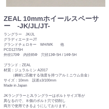
ZEAL 10mmホイールスペーサ
ー -JK/JL/JT-
ラングラー JK/JL
グラディエーターJT
グランドチェロキー WH/WK 他
PCD127/5H
外径170Φ 内径85Φ 穴径13Φ-5H / 14Φ-5H
ブランド：ZEAL
材質：ジュラルミン A2017
（鋼材に匹敵する強度を持つアルミニウム合金）
サイズ：10mm 誤差±3/100mm
Made in Japan
JKラングラーとJLラングラーはボルトサイズ等が
異なるので、８個のボルト穴で切削し
両方で使用できるようにしております。