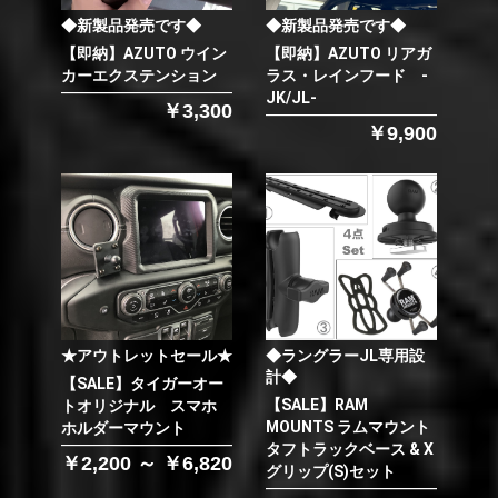
◆新製品発売です◆
◆新製品発売です◆
【即納】AZUTO ウイン
【即納】AZUTO リアガ
カーエクステンション
ラス・レインフード -
JK/JL-
￥3,300
￥9,900
★アウトレットセール★
◆ラングラーJL専用設
計◆
【SALE】タイガーオー
【SALE】RAM
トオリジナル スマホ
MOUNTS ラムマウント
ホルダーマウント
タフトラックベース & X
￥2,200 ～ ￥6,820
グリップ(S)セット