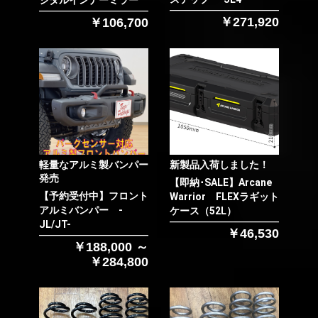
ジタルインナーミラー
￥271,920
￥106,700
軽量なアルミ製バンパー
新製品入荷しました！
発売
【即納･SALE】Arcane
【予約受付中】フロント
Warrior FLEXラギット
アルミバンパー -
ケース（52L）
JL/JT-
￥46,530
￥188,000 ～
￥284,800