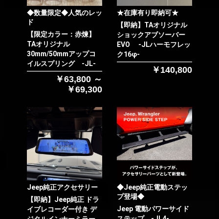
◆数量限定◆人気のレッ
★在庫有り即納可★
ド
【即納】TAオリジナル
【限定カラー：赤煉】
ショックアブソーバー
TAオリジナル
EVO -JLハーモフレッ
30mm/50mmアップコ
ク16φ-
イルスプリング -JL-
￥140,800
￥63,800 ～
￥69,300
お買い物を続ける
カートへ進む
Jeep純正アクセサリー
◆Jeep純正電動ステッ
プ登場◆
【即納】Jeep純正 ドラ
Jeep 電動パワーサイド
イブレコーダー付き デ
ステップ -JL4-