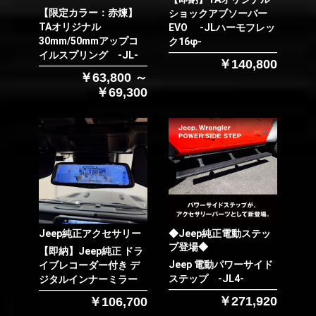
【限定カラー：赤煉】
ショックアブソーバー
TAオリジナル
EVO -JLハーモフレッ
30mm/50mmアップコ
ク16φ-
イルスプリング -JL-
￥140,800
￥63,800 ～
￥69,300
Jeep純正アクセサリー
◆Jeep純正電動ステッ
プ登場◆
【即納】Jeep純正 ドラ
Jeep 電動パワーサイド
イブレコーダー付き デ
ステップ -JL4-
ジタルインナーミラー
お買い物を続ける
カートへ進む
￥271,920
￥106,700