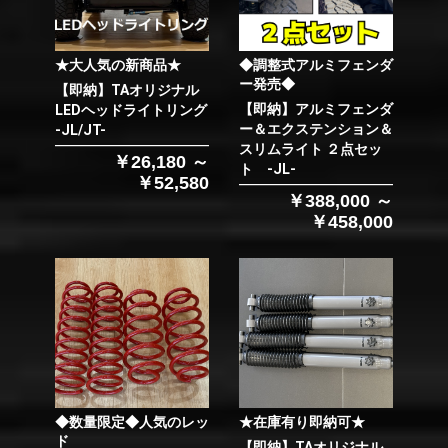
★大人気の新商品★
◆調整式アルミフェンダ
ー発売◆
【即納】TAオリジナル
【即納】アルミフェンダ
LEDヘッドライトリング
ー＆エクステンション＆
-JL/JT-
スリムライト ２点セッ
￥26,180 ～
ト -JL-
￥52,580
￥388,000 ～
￥458,000
◆数量限定◆人気のレッ
★在庫有り即納可★
ド
【即納】TAオリジナル