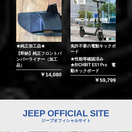
★純正加工品★
免許不要の電動キックボ
ード
【即納】純正フロントバ
★性能等確認済み
ンパーライナー（加工
★RICHBIT ES1 Pro 電
品）
動キックボード
￥14,080
￥59,799
JEEP OFFICIAL SITE
ジープオフィシャルサイト