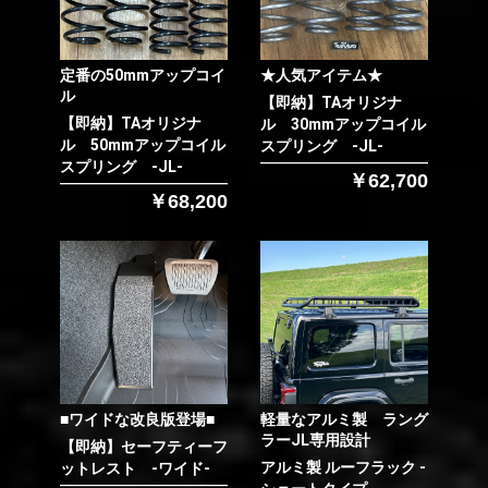
定番の50mmアップコイ
★人気アイテム★
ル
【即納】TAオリジナ
【即納】TAオリジナ
ル 30mmアップコイル
ル 50mmアップコイル
スプリング -JL-
スプリング -JL-
￥62,700
￥68,200
■ワイドな改良版登場■
軽量なアルミ製 ラング
ラーJL専用設計
【即納】セーフティーフ
アルミ製 ルーフラック -
ットレスト -ワイド-