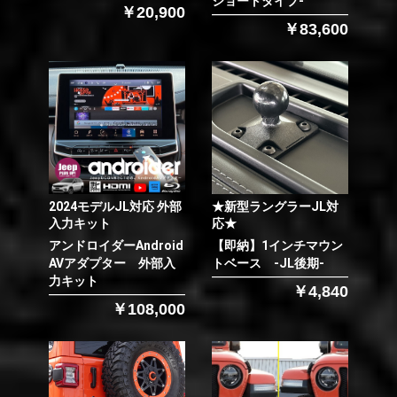
ショートタイプ-
￥20,900
￥83,600
2024モデルJL対応 外部
★新型ラングラーJL対
入力キット
応★
アンドロイダーAndroid
【即納】1インチマウン
AVアダプター 外部入
トベース -JL後期-
力キット
￥4,840
￥108,000