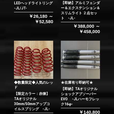
【即納】アルミフェンダ
LEDヘッドライトリング
ー＆エクステンション＆
-JL/JT-
スリムライト ２点セッ
￥26,180 ～
ト -JL-
￥52,580
￥388,000 ～
￥458,000
◆数量限定◆人気のレッ
★在庫有り即納可★
ド
【即納】TAオリジナル
【限定カラー：赤煉】
ショックアブソーバー
TAオリジナル
EVO -JLハーモフレッ
30mm/50mmアップコ
ク16φ-
イルスプリング -JL-
￥140,800