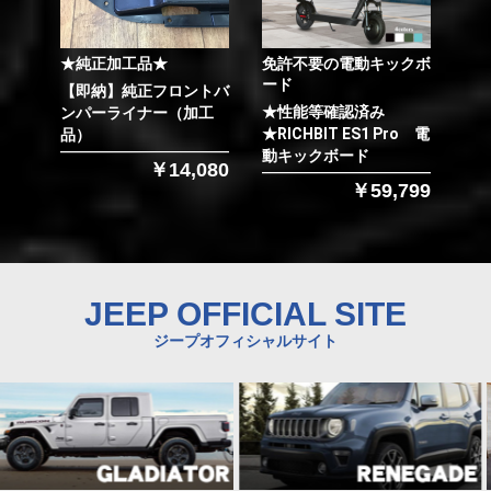
★純正加工品★
免許不要の電動キックボ
ード
【即納】純正フロントバ
★性能等確認済み
ンパーライナー（加工
★RICHBIT ES1 Pro 電
品）
動キックボード
￥14,080
￥59,799
JEEP OFFICIAL SITE
ジープオフィシャルサイト