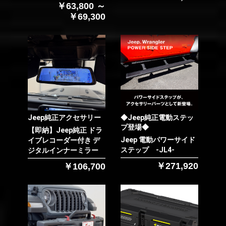
￥63,800 ～
￥69,300
Jeep純正アクセサリー
◆Jeep純正電動ステッ
プ登場◆
【即納】Jeep純正 ドラ
Jeep 電動パワーサイド
イブレコーダー付き デ
ステップ -JL4-
ジタルインナーミラー
￥271,920
￥106,700
お買い物を続ける
カートへ進む