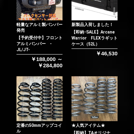
軽量なアルミ製バンパー
新製品入荷しました！
発売
【即納･SALE】Arcane
【予約受付中】フロント
Warrior FLEXラギット
アルミバンパー -
ケース（52L）
JL/JT-
￥46,530
￥188,000 ～
￥284,800
定番の50mmアップコイ
★人気アイテム★
ル
【即納】TAオリジナ