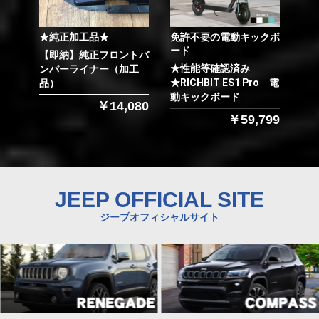
★純正加工品★
免許不要の電動キックボ
ード
【即納】純正フロントバ
★性能等確認済み
ンパーライナー（加工
★RICHBIT ES1 Pro 電
品）
動キックボード
￥14,080
￥59,799
JEEP OFFICIAL SITE
ジープオフィシャルサイト