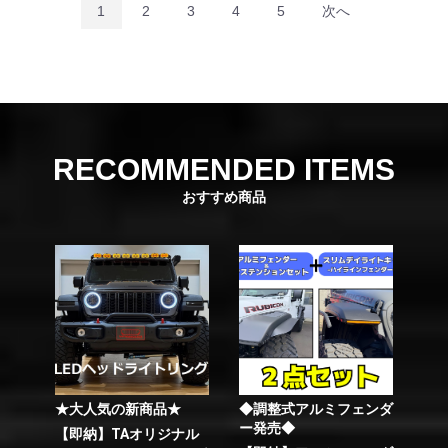
1
2
3
4
5
次へ
RECOMMENDED ITEMS
おすすめ商品
★大人気の新商品★
◆調整式アルミフェンダ
ー発売◆
【即納】TAオリジナル