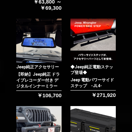
￥63,800 ～
￥69,300
お買い物を続ける
カートへ進む
Jeep純正アクセサリー
◆Jeep純正電動ステッ
プ登場◆
【即納】Jeep純正 ドラ
Jeep 電動パワーサイド
イブレコーダー付き デ
ステップ -JL4-
ジタルインナーミラー
￥271,920
￥106,700