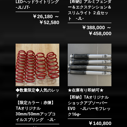
【即納】アルミフェンダ
LEDヘッドライトリング
ー＆エクステンション＆
-JL/JT-
スリムライト ２点セッ
￥26,180 ～
ト -JL-
￥52,580
￥388,000 ～
￥458,000
◆数量限定◆人気のレッ
★在庫有り即納可★
ド
【即納】TAオリジナル
【限定カラー：赤煉】
ショックアブソーバー
TAオリジナル
EVO -JLハーモフレッ
30mm/50mmアップコ
ク16φ-
イルスプリング -JL-
￥140,800