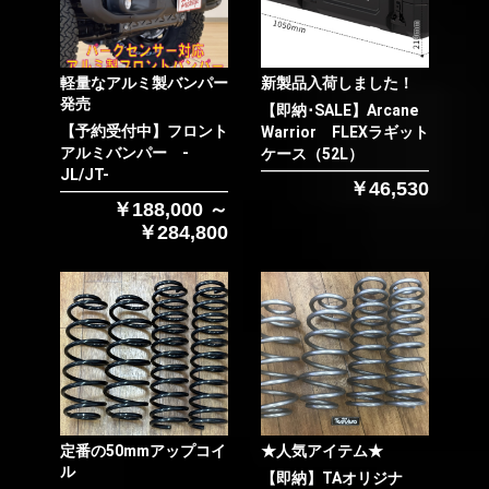
軽量なアルミ製バンパー
新製品入荷しました！
発売
【即納･SALE】Arcane
【予約受付中】フロント
Warrior FLEXラギット
アルミバンパー -
ケース（52L）
JL/JT-
￥46,530
￥188,000 ～
￥284,800
定番の50mmアップコイ
★人気アイテム★
ル
【即納】TAオリジナ