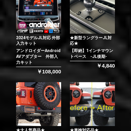
2024モデルJL対応 外部
★新型ラングラーJL対
入力キット
応★
アンドロイダーAndroid
【即納】1インチマウン
AVアダプター 外部入
トベース -JL後期-
力キット
￥4,840
￥108,000
★大人気商品★
★車検対応品★