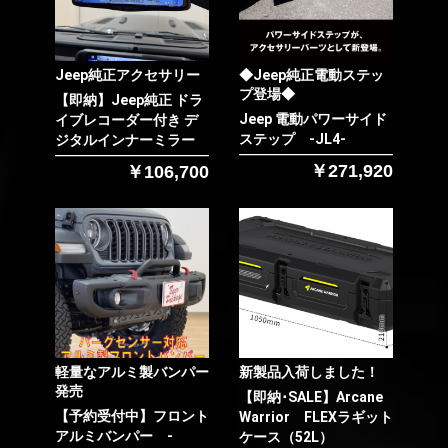
Jeep純正アクセサリー
◆Jeep純正電動ステッ
プ登場◆
【即納】Jeep純正 ドラ
お買い物を続ける
カートへ進む
Jeep 電動パワーサイド
イブレコーダー付き デ
ステップ -JL4-
ジタルインナーミラー
￥271,920
￥106,700
軽量なアルミ製バンパー
新製品入荷しました！
発売
【即納･SALE】Arcane
【予約受付中】フロント
Warrior FLEXラギット
アルミバンパー -
ケース（52L）