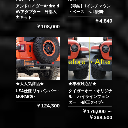
アンドロイダーAndroid
【即納】1インチマウン
AVアダプター 外部入
トベース -JL後期-
力キット
￥4,840
￥108,000
★大人気商品★
★車検対応品★
USA仕様 リヤバンパー -
タイガーオートオリジナ
MOPAR製-
ル ハイラインフェン
ダー -純正タイプ-
￥124,300
￥176,000 ～
￥368,500