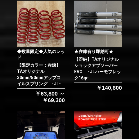
◆数量限定◆人気のレッ
★在庫有り即納可★
ド
【即納】TAオリジナル
【限定カラー：赤煉】
ショックアブソーバー
TAオリジナル
EVO -JLハーモフレッ
30mm/50mmアップコ
ク16φ-
イルスプリング -JL-
￥140,800
￥63,800 ～
￥69,300