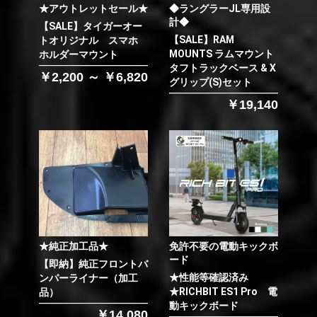
★アウトレットセール★
◆ラングラーJL専用設
計◆
【SALE】タイガーオー
【SALE】RAM
トオリジナル スマホ
MOUNTS ラムマウント
ホルダーマウント
タフトラックベース & X
￥2,200 ～ ￥6,820
グリップ(S)セット
￥19,140
★純正加工品★
免許不要の電動キックボ
ード
【即納】純正フロントバ
★性能等確認済み
ンパーライナー（加工
★RICHBIT ES1 Pro 電
品）
動キックボード
￥14,080