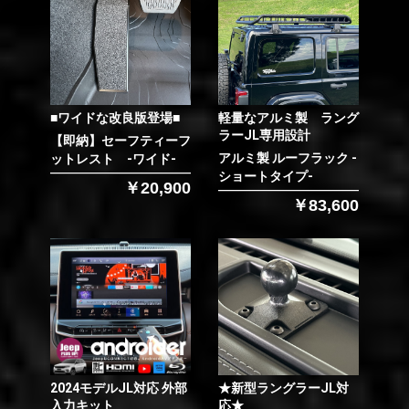
■ワイドな改良版登場■
軽量なアルミ製 ラング
ラーJL専用設計
【即納】セーフティーフ
アルミ製 ルーフラック -
ットレスト -ワイド-
ショートタイプ-
￥20,900
￥83,600
2024モデルJL対応 外部
★新型ラングラーJL対
入力キット
応★